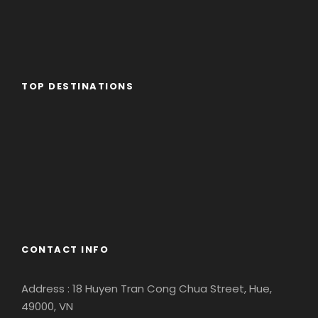
TOP DESTINATIONS
Africa
America
Asia
Eastern Europe
Europe
South America
CONTACT INFO
Address : 18 Huyen Tran Cong Chua Street, Hue,
49000, VN